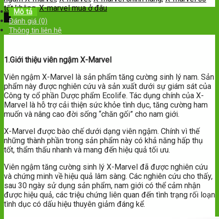
tốt không
,
X-marvel mua ở đâu
Mô tả
Đánh giá (0)
Thông tin liên hệ
1.Giới thiệu viên ngậm X-Marvel
Viên ngậm X-Marvel là sản phẩm tăng cường sinh lý nam. Sản
phẩm này được nghiên cứu và sản xuất dưới sự giám sát của
Công ty cổ phần Dược phẩm Ecolife. Tác dụng chính của X-
Marvel là hỗ trợ cải thiện sức khỏe tình dục, tăng cường ham
muốn và nâng cao đời sống “chăn gối” cho nam giới.
X-Marvel được bào chế dưới dạng viên ngậm. Chính vì thế
những thành phần trong sản phẩm này có khả năng hấp thụ
tốt, thẩm thấu nhanh và mang đến hiệu quả tối ưu.
Viên ngậm tăng cường sinh lý X-Marvel đã được nghiên cứu
và chứng minh về hiệu quả lâm sàng. Các nghiên cứu cho thấy,
sau 30 ngày sử dụng sản phẩm, nam giới có thể cảm nhận
được hiệu quả, các triệu chứng liên quan đến tình trạng rối loạn
tình dục có dấu hiệu thuyên giảm đáng kể.