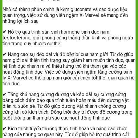
Nhờ có thành phần chính là kẽm gluconate và các dược liệu
quan trọng, việc sử dụng viên ngậm X-Marvel sẽ mang đến
những lợi ích sau:
✔
Hỗ trợ quá trình sản sinh hormone sinh dục nam
testosterone, giải phóng căng thẳng thần kinh và phòng ngừa
tình trạng suy nhược cơ thể.
✔
Năng cao sự dẻo dai và độ bền bỉ của nam giới. Từ đó giúp
nam giới cải thiện tình trạng suy giảm ham muốn tình dục, quan
hệ tình dục nhanh ra và thiếu hứng thú khi tham gia vào các
hoạt động tình dục. Việc sử dụng viên ngậm tăng cường sinh
lý X-Marvel có thể giúp nam giới cải thiện tốt thời gian quan hệ
tình dục.
✔
Tăng khả năng cương dương và kéo dài sự cương cứng
bằng cách đảm bảo quá trình tuần hoàn máu đến dương vật
diễn ra suôn sẻ. Từ đó giúp dương vật nhanh chóng cương
cứng khi có kích thích. Đồng thời duy trì được độ cương trong
suốt thời gian tham gia vào các hoạt động tình dục.
✔
Kích thích tuyến thượng thận, tinh hoàn và nâng cao chức
năng của những cơ quan này. Từ đố giúp hỗ trợ quá trình cải