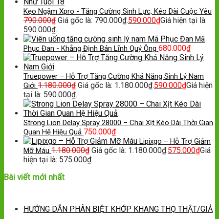
Kẹo Ngậm Xpro - Tăng Cường Sinh Lực, Kéo Dài Cuộc Yêu
790.000
₫
Giá gốc là: 790.000₫.
590.000
₫
Giá hiện tại là:
590.000₫.
Mã
680.000
₫
Phục Đan - Khẳng Định Bản Lĩnh Quý Ông
Truepower – Hỗ Trợ Tăng Cường Khả Năng Sinh Lý Nam
1.180.000
₫
Giá gốc là: 1.180.000₫.
590.000
₫
Giá hiện
Giới
tại là: 590.000₫.
Strong Lion Delay Spray 28000 – Chai Xịt Kéo Dài Thời Gian
750.000
₫
Quan Hệ Hiệu Quả
Lipixgo – Hỗ Trợ Giảm
1.180.000
₫
Giá gốc là: 1.180.000₫.
575.000
₫
Giá
Mỡ Máu
hiện tại là: 575.000₫.
Bài viết mới nhất
HƯỚNG DẪN PHÂN BIỆT KHỚP KHANG THỌ THẬT/GIẢ