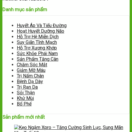
Danh mục sản phẩm
Huyết Áp Và Tiểu Đường
Hoạt Huyết Dưỡng Não
Hỗ Trợ Hệ Miễn Dịch
Suy Giãn Tĩnh Mạch
Hỗ Trợ Xương Khớp
Sức Khỏe Phái Nam
Sản Phẩm Tăng Cân
Chăm Sóc Mắt
Giảm Mỡ Máu
Trị Nấm Chân
Bệnh Dạ Dày
Trị Rạn Da
Sỏi Thận
Khử Mùi
Bổ Phế
Sản phẩm mới nhất