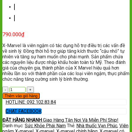
790.000
₫
X-Marvel là viên ngậm có tác dụng hỗ trợ điều trị các vấn đề
về sinh lý. Đồng thời hỗ trợ giúp tăng kích thước “cậu nhỏ” tự
nhiên và tăng sự ham muốn cho phái mạnh. Sản phẩm chứa
các nguyên liệu được nhập khẩu hoàn toàn từ Mỹ. Theo đánh
giá của chuyên gia, thành phần của X Marvel hiệu quả hơn
nhiều lần so với thành phần của các loại viên ngậm, thực phẩm
chức năng tăng cường sinh lý bình thường.
Thêm vào giỏ hàng
HOTLINE: 092.102.83.84
CHAT FACEBOOK
ĐẶT HÀNG NHANH
Giao Hàng Tận Nơi Và Miễn Phí Ship!
Danh mục:
Sức Khỏe Phái Nam
Thẻ:
Nhà thuốc Vạn Phúc
,
Viên
ngậm X-marvel
,
X-marvel
,
X-marvel chính hãng
,
X-marvel có