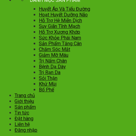
DANH MỤC SẢN PHẨM
Huyết Áp Và Tiểu Đường
Hoạt Huyết Dưỡng Não
Hỗ Trợ Hệ Miễn Dịch
Suy Giãn Tĩnh Mạch
Hỗ Trợ Xương Khớp
Sức Khỏe Phái Nam
Sản Phẩm Tăng Cân
Chăm Sóc Mắt
Giảm Mỡ Máu
Trị Nấm Chân
Bệnh Dạ Dày
Trị Rạn Da
Sỏi Thận
Khử Mùi
Bổ Phế
Trang chủ
Giới thiệu
Sản phẩm
Tin tức
Đặt hàng
Liên hệ
Đăng nhập