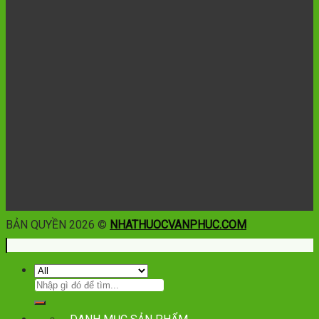
BẢN QUYỀN 2026 ©
NHATHUOCVANPHUC.COM