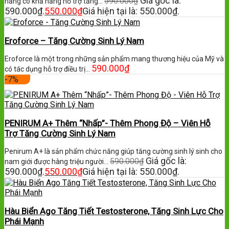
Giá gốc là:
590.000
₫
năng có khả năng hỗ trợ tăng…
590.000₫.
550.000
₫
Giá hiện tại là: 550.000₫.
Eroforce – Tăng Cường Sinh Lý Nam
Eroforce là một trong những sản phẩm mang thương hiệu của Mỹ và
590.000
₫
có tác dụng hỗ trợ điều trị…
-7%
PENIRUM A+ Thêm “Nhấp”- Thêm Phong Độ – Viên Hỗ
Trợ Tăng Cường Sinh Lý Nam
Penirum A+ là sản phẩm chức năng giúp tăng cường sinh lý sinh cho
Giá gốc là:
590.000
₫
nam giới được hàng triệu người…
590.000₫.
550.000
₫
Giá hiện tại là: 550.000₫.
Hàu Biển Ago Tăng Tiết Testosterone, Tăng Sinh Lực Cho
Phái Mạnh