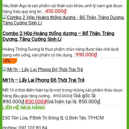
Hàu Biển Ago là sản phẩm cải thiện sức khỏe, sinh lý nam giới được
450.000
₫
hàng triệu quý ông tin…
Combo 2 Hộp Hoàng thống dương – Bổ Thận, Tráng
Dương, Tăng Cường Sinh Lí
Hoàng Thống Dương là thực phẩm chức năng được bào chế dưới
990.000
₫
dạng viên uống, sản phẩm có tác dụng…
-4%
Mr1h – Lấy Lại Phong Độ Thời Trai Trẻ
MR 1h ở thời điểm hiện tại là một trong những sản phẩm thảo dược
Giá gốc là:
890.000
₫
hàng đầu giúp tăng cường…
890.000₫.
850.000
₫
Giá hiện tại là: 850.000₫.
LIÊN HỆ MUA HÀNG
250 Tên Lửa, P.Bình Trị Đông B, Q.Bình Tân, TP.HCM
Hotline: 092.102.83.84