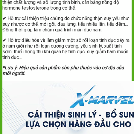
thiện chất lượng và số lượng tinh binh, cân bằng nồng độ
hormone testosterone trong cơ thể.
✔
Hỗ trợ cải thiện triệu chứng do chức năng thận suy yếu như
suy nhược cơ thể, mỏi gối, đau lưng, tiểu nhiều lần, tiểu đêm…
Đồng thời giúp làm chậm quá trình mãn dục nam.
✔
Hỗ trợ điều hòa và làm giảm một số rối loạn tình dục xảy ra
ở nam giới như rối loạn cương cương, yếu sinh lý, xuất tinh
sớm, thiếu hứng thú khi quan hệ tình dục, suy giảm ham muốn
tình dục…
*Lưu ý: Hiệu quả sản phẩm còn phụ thuộc vào cơ địa của
mỗi người.