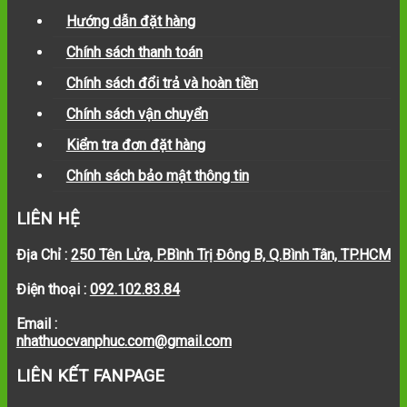
Hướng dẫn đặt hàng
Chính sách thanh toán
Chính sách đổi trả và hoàn tiền
Chính sách vận chuyển
Kiểm tra đơn đặt hàng
Chính sách bảo mật thông tin
LIÊN HỆ
Địa Chỉ :
250 Tên Lửa, P.Bình Trị Đông B, Q.Bình Tân, TP.HCM
Điện thoại :
092.102.83.84
Email :
nhathuocvanphuc.com@gmail.com
LIÊN KẾT FANPAGE