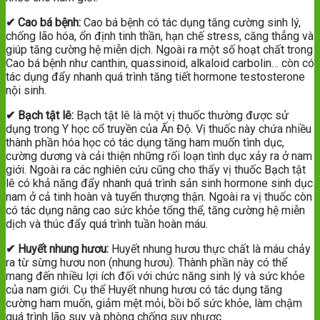
✔ Cao bá bệnh:
Cao bá bệnh có tác dụng tăng cường sinh lý,
chống lão hóa, ổn định tinh thần, hạn chế stress, căng thẳng và
giúp tăng cường hệ miễn dịch. Ngoài ra một số hoạt chất trong
Cao bá bệnh như canthin, quassinoid, alkaloid carbolin… còn có
tác dụng đẩy nhanh quá trình tăng tiết hormone testosterone
nội sinh.
✔ Bạch tật lê:
Bạch tật lê là một vị thuốc thường được sử
dụng trong Y học cổ truyền của Ấn Độ. Vị thuốc này chứa nhiều
thành phần hóa học có tác dụng tăng ham muốn tình dục,
cường dương và cải thiện những rối loạn tình dục xảy ra ở nam
giới. Ngoài ra các nghiên cứu cũng cho thấy vị thuốc Bạch tật
lê có khả năng đẩy nhanh quá trình sản sinh hormone sinh dục
nam ở cả tinh hoàn và tuyến thượng thận. Ngoài ra vị thuốc còn
có tác dụng nâng cao sức khỏe tổng thể, tăng cường hệ miễn
dịch và thúc đẩy quá trình tuần hoàn máu.
✔ Huyết nhung hươu:
Huyết nhung hươu thực chất là máu chảy
ra từ sừng hươu non (nhung hươu). Thành phần này có thể
mang đến nhiều lợi ích đối với chức năng sinh lý và sức khỏe
của nam giới. Cụ thể Huyết nhung hươu có tác dụng tăng
cường ham muốn, giảm mệt mỏi, bồi bổ sức khỏe, làm chậm
quá trình lão suy và phòng chống suy nhược.