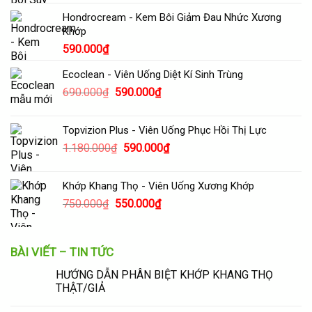
là:
tại
Hondrocream - Kem Bôi Giảm Đau Nhức Xương
590.000₫.
là:
Khớp
505.000₫.
590.000
₫
Ecoclean - Viên Uống Diệt Kí Sinh Trùng
Giá
Giá
690.000
₫
590.000
₫
gốc
hiện
là:
tại
Topvizion Plus - Viên Uống Phục Hồi Thị Lực
690.000₫.
là:
Giá
Giá
1.180.000
₫
590.000
₫
590.000₫.
gốc
hiện
là:
tại
Khớp Khang Thọ - Viên Uống Xương Khớp
1.180.000₫.
là:
Giá
Giá
750.000
₫
550.000
₫
590.000₫.
gốc
hiện
là:
tại
750.000₫.
là:
BÀI VIẾT – TIN TỨC
550.000₫.
HƯỚNG DẪN PHÂN BIỆT KHỚP KHANG THỌ
THẬT/GIẢ