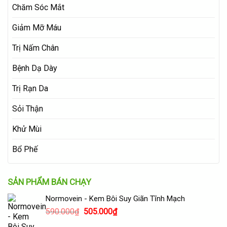
Chăm Sóc Mắt
Giảm Mỡ Máu
Trị Nấm Chân
Bệnh Dạ Dày
Trị Rạn Da
Sỏi Thận
Khử Mùi
Bổ Phế
SẢN PHẨM BÁN CHẠY
Normovein - Kem Bôi Suy Giãn Tĩnh Mạch
Giá
Giá
590.000
₫
505.000
₫
gốc
hiện