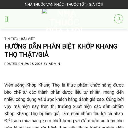
Skip
NHÀ THUỐC VẠN PHÚC - THUỐC TỐT - GIÁ TỐT!
to
content
TIN TỨC - BÀI VIẾT
HƯỚNG DẪN PHÂN BIỆT KHỚP KHANG
THỌ THẬT/GIẢ
POSTED ON
29/03/2023
BY
ADMIN
Viên uống Khớp Khang Thọ là thực phẩm chức năng được
bào chế từ các thành phần dược liệu tự nhiên, mang đến
nhiều công dụng và được khách hàng đánh giá cao. Cũng bởi
vậy mà hiện nay trên thị trường xuất hiện các sản phẩm
Khớp Khang Thọ bị làm giả, làm nhái nhằm thu lợi cá nhân.
Để tránh mua hàng kém chất lượng và đảm bảo an toàn cho
sức khỏe của người bệnh, bạn nên tham khảo hướng dẫn