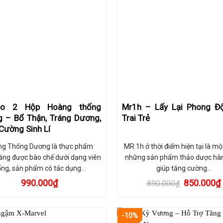
o 2 Hộp Hoàng thống
Mr1h – Lấy Lại Phong Đ
 – Bổ Thận, Tráng Dương,
Trai Trẻ
Cường Sinh Lí
g Thống Dương là thực phẩm
MR 1h ở thời điểm hiện tại là mộ
ăng được bào chế dưới dạng viên
những sản phẩm thảo dược hà
ng, sản phẩm có tác dụng…
giúp tăng cường…
Giá
990.000
₫
850.000
₫
890.000
₫
gốc
là:
890.000₫.
-10%