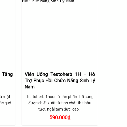
 Tăng
Viên Uống Testoherb 1H – Hỗ
Trợ Phục Hồi Chức Năng Sinh Lý
Nam
là một
Testoherb 1hour là sản phẩm bổ sung
ác quý
được chiết xuất từ tinh chất thịt hàu
tươi, ngài tằm đực, cao…
Giá
590.000
₫
hiện