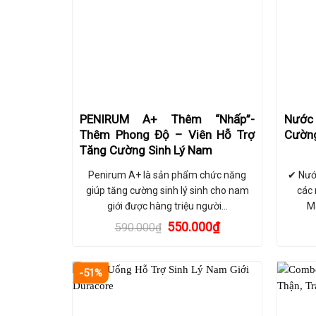
PENIRUM A+ Thêm “Nhấp”-
Nước 
Thêm Phong Độ – Viên Hỗ Trợ
Cường
Tăng Cường Sinh Lý Nam
Penirum A+ là sản phẩm chức năng
✔ Nướ
giúp tăng cường sinh lý sinh cho nam
các 
giới được hàng triệu người…
M
Giá
Giá
550.000
₫
590.000
₫
gốc
hiện
là:
tại
590.000₫.
là:
-51%
550.000₫.