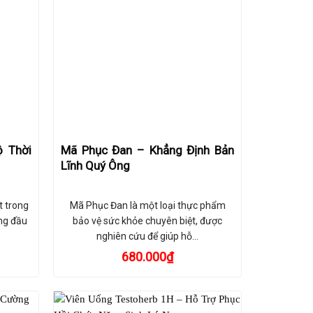
ộ Thời
Mã Phục Đan – Khẳng Định Bản
Lĩnh Quý Ông
t trong
Mã Phục Đan là một loại thực phẩm
ng đầu
bảo vệ sức khỏe chuyên biệt, được
nghiên cứu để giúp hỗ…
Giá
680.000
₫
hiện
tại
là:
850.000₫.