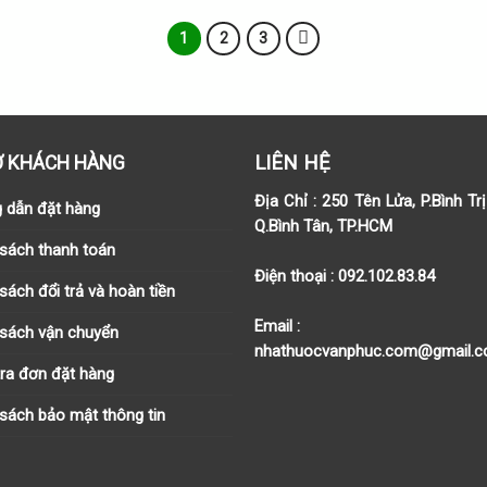
là:
250.000₫.
1
2
3
LIÊN HỆ
Ợ KHÁCH HÀNG
Địa Chỉ :
250 Tên Lửa, P.Bình Tr
 dẫn đặt hàng
Q.Bình Tân, TP.HCM
 sách thanh toán
Điện thoại :
092.102.83.84
sách đổi trả và hoàn tiền
Email
 sách vận chuyển
nhathuocvanphuc.com@gmail.
tra đơn đặt hàng
sách bảo mật thông tin