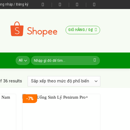
ng nhập / Đăng ký
GIỎ HÀNG /
0
₫
 36 results
-7%