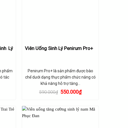
inh Lý
Viên Uống Sinh Lý Penirum Pro+
ản phẩm
Penirum Pro+ là sản phẩm được bào
ó tác
chế dưới dạng thực phẩm chức năng có
khả năng hỗ trợ tăng…
Giá
Giá
550.000
₫
590.000
₫
gốc
hiện
là:
tại
590.000₫.
là:
550.000₫.