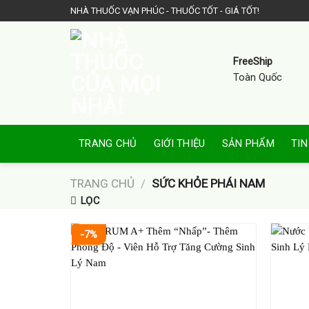
Skip
NHÀ THUỐC VẠN PHÚC - THUỐC TỐT - GIÁ TỐT!
to
content
FreeShip
Toàn Quốc
TRANG CHỦ
GIỚI THIỆU
SẢN PHẨM
TIN
TRANG CHỦ
/
SỨC KHỎE PHÁI NAM
LỌC
-7%