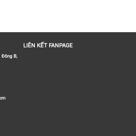
tại
là:
225.000₫.
LIÊN KẾT FANPAGE
ị Đông B,
 :
com