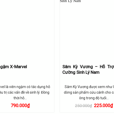
Sâm Kỳ Vương – Hỗ Trợ
ngậm X-Marvel
Cường Sinh Lý Nam
vel là viên ngậm có tác dụng hỗ
Sâm Kỳ Vương được xem như 
ều trị các vấn đề về sinh lý. Đồng
dòng sản phẩm cứu cánh cho c
thời hỗ…
ông trong độ tuổi…
Giá
790.000
₫
225.000
₫
250.000
₫
gốc