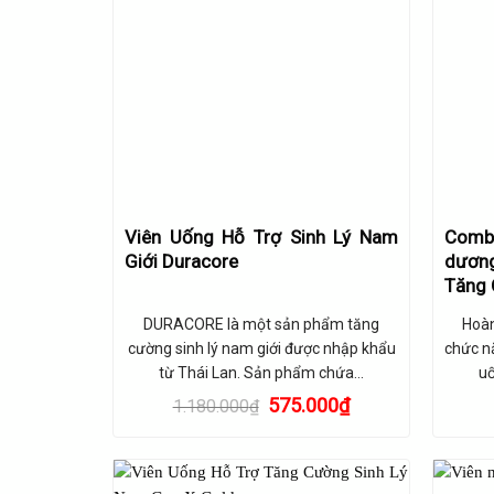
Viên Uống Hỗ Trợ Sinh Lý Nam
Comb
Giới Duracore
dương
Tăng 
DURACORE là một sản phẩm tăng
Hoàn
cường sinh lý nam giới được nhập khẩu
chức n
từ Thái Lan. Sản phẩm chứa…
uố
Giá
Giá
575.000
₫
1.180.000
₫
gốc
hiện
là:
tại
1.180.000₫.
là:
575.000₫.