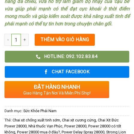
năng đa chiều, vừa hỗ trợ làm giảm độ nhạy của ‘cậu bé’
vừa giúp phái mạnh có thể đạt cực khoái ở thời điểm
mong muốn và giúp kiểm soát được khả năng xuất tinh để
phái mạnh có thể tự tin hơn trong chuyện chăn gối.
THÊM VÀO GIỎ HÀNG
HOTLINE: 092.102.83.84
CHAT FACEBOOK
ĐẶT HÀNG NHANH
Giao Hàng Tận Nơi Và Miễn Phí Ship!
Danh mục:
Sức Khỏe Phái Nam
Thẻ:
Chai xịt chống xuất tinh sớm
,
Chai xịt cương cứng
,
Chai Xịt Đức
Power 28000
,
Nhà thuốc Vạn Phúc
,
Power 28000
,
Power 28000 có tốt
không
,
Power 28000 mua ở đâu?
,
Power Delay Spray 28000
,
Strong Lion