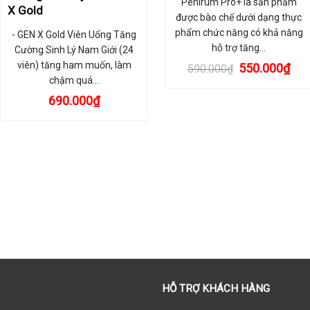
Penirum Pro+ là sản phẩm
X Gold
được bào chế dưới dạng thực
phẩm chức năng có khả năng
- GEN X Gold Viên Uống Tăng
hỗ trợ tăng…
Cường Sinh Lý Nam Giới (24
viên) tăng ham muốn, làm
Giá
Giá
550.000
₫
590.000
₫
gốc
hiệ
chậm quá…
là:
tại
690.000
₫
590.000₫.
là:
550
HỖ TRỢ KHÁCH HÀNG