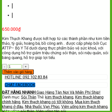
650.000
₫
Kim Thạch Khang được kết hợp từ các thành phần như kim tiền
thảo, tỳ giải, hoàng bá, bồ công anh… được cấp phép bởi Cục
ATTP– Bộ Y Tế dưới dạng thực phẩm bảo vệ sức khoẻ, với
công dụng hỗ trợ giảm triệu chứng sỏi thận, sỏi niệu quản, sỏi
bàng quang, hỗ trợ giúp lợi tiểu.
Thêm vào giỏ hàng
HOTLINE: 092.102.83.84
CHAT FACEBOOK
ĐẶT HÀNG NHANH
Giao Hàng Tận Nơi Và Miễn Phí Ship!
Danh mục:
Sỏi Thận
Thẻ:
kim thạch khang
,
Kim thạch khang
chính hãng
,
Kim thạch khang có tốt không
,
Mua kim thạch
khang ở đâu
,
Nhà thuốc Vạn Phúc
,
Viên uống kim thạch khang
,
Viên uống sỏi thận
,
Viên uống tán sỏi