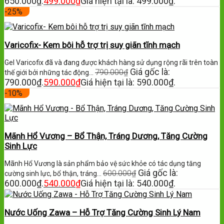
650.000₫.
499.000
₫
Giá hiện tại là: 499.000₫.
-25%
Varicofix- Kem bôi hỗ trợ trị suy giãn tĩnh mạch
Gel Varicofix đã và đang được khách hàng sử dụng rộng rãi trên toàn
Giá gốc là:
790.000
₫
thế giới bởi những tác động…
790.000₫.
590.000
₫
Giá hiện tại là: 590.000₫.
-10%
Mãnh Hổ Vương – Bổ Thận, Tráng Dương, Tăng Cường
Sinh Lực
Mãnh Hổ Vương là sản phẩm bảo vệ sức khỏe có tác dụng tăng
Giá gốc là:
600.000
₫
cường sinh lực, bổ thận, tráng…
600.000₫.
540.000
₫
Giá hiện tại là: 540.000₫.
Nước Uống Zawa – Hỗ Trợ Tăng Cường Sinh Lý Nam