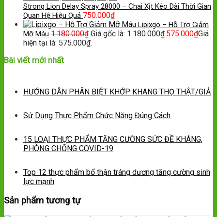
Strong Lion Delay Spray 28000 – Chai Xịt Kéo Dài Thời Gian
750.000
₫
Quan Hệ Hiệu Quả
Lipixgo – Hỗ Trợ Giảm
1.180.000
₫
Giá gốc là: 1.180.000₫.
575.000
₫
Giá
Mỡ Máu
hiện tại là: 575.000₫.
Bài viết mới nhất
HƯỚNG DẪN PHÂN BIỆT KHỚP KHANG THỌ THẬT/GIẢ
Sử Dụng Thực Phẩm Chức Năng Đúng Cách
15 LOẠI THỰC PHẨM TĂNG CƯỜNG SỨC ĐỀ KHÁNG,
PHÒNG CHỐNG COVID-19
Top 12 thực phẩm bổ thận tráng dương tăng cường sinh
lực mạnh
Sản phẩm tương tự