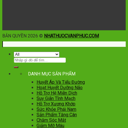
BẢN QUYỀN 2026 ©
NHATHUOCVANPHUC.COM
DANH MỤC SẢN PHẨM
Huyết Áp Và Tiểu Đường
Hoạt Huyết Dưỡng Não
Hỗ Trợ Hệ Miễn Dịch
Suy Giãn Tĩnh Mạch
Hỗ Trợ Xương Khớp
Sức Khỏe Phái Nam
Sản Phẩm Tăng Cân
Chăm Sóc Mắt
Giảm Mỡ Máu