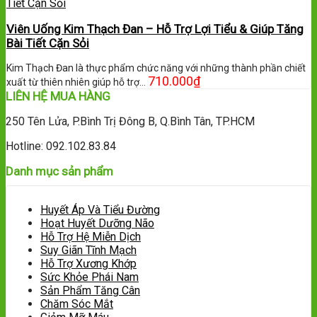
Viên Uống Kim Thạch Đan – Hỗ Trợ Lợi Tiểu & Giúp Tăng
Bài Tiết Cặn Sỏi
Kim Thạch Đan là thực phẩm chức năng với những thành phần chiết
710.000
₫
xuất từ thiên nhiên giúp hỗ trợ…
LIÊN HỆ MUA HÀNG
250 Tên Lửa, P.Bình Trị Đông B, Q.Bình Tân, TP.HCM
Hotline: 092.102.83.84
Danh mục sản phẩm
Huyết Áp Và Tiểu Đường
Hoạt Huyết Dưỡng Não
Hỗ Trợ Hệ Miễn Dịch
Suy Giãn Tĩnh Mạch
Hỗ Trợ Xương Khớp
Sức Khỏe Phái Nam
Sản Phẩm Tăng Cân
Chăm Sóc Mắt