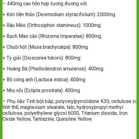
– 440mg cao hỗn hợp tương đương với:
+ Kim tiền thảo (Desmodium styracifolium): 2000mg
+ Râu Mèo (Orthosiphon stamineus): 1000mg
+ Bạch Mao căn (Rhizoma Imperatae): 800mg
+ Chuối hột (Musa brachycarpa): 800mg
+ Tỳ giải (Dioscorea tokoro): 800mg
+ Hoàng Bá (Phellodendron amurense): 400mg
+ Bồ công anh (Lactuca indica): 400mg
+ Nhọ nồi (Eclipta prostrata): 400mg
– Phụ liệu: Tinh bột bắp, polyvinylpyrrolidone K30, cellulose vi
tinh thể, magnesium stearate, talc, hydroxypropyl methyl
cellulose, polyethylene glycol 6000, Titanium dioxide, Iron
Oxide Yellow, Tartrazine, Quinoline Yellow.