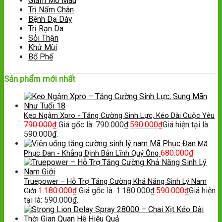
Giảm Mỡ Máu
Trị Nấm Chân
Bệnh Dạ Dày
Trị Rạn Da
Sỏi Thận
Khử Mùi
Bổ Phế
Sản phẩm mới nhất
Kẹo Ngậm Xpro - Tăng Cường Sinh Lực, Kéo Dài Cuộc Yêu
790.000
₫
Giá gốc là: 790.000₫.
590.000
₫
Giá hiện tại là:
590.000₫.
Mã
680.000
₫
Phục Đan - Khẳng Định Bản Lĩnh Quý Ông
Truepower – Hỗ Trợ Tăng Cường Khả Năng Sinh Lý Nam
1.180.000
₫
Giá gốc là: 1.180.000₫.
590.000
₫
Giá hiện
Giới
tại là: 590.000₫.