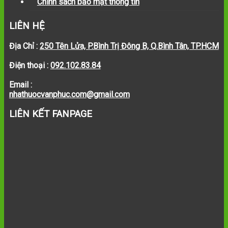
Chính sách bảo mật thông tin
LIÊN HỆ
Địa Chỉ :
250 Tên Lửa, P.Bình Trị Đông B, Q.Bình Tân, TP.HCM
Điện thoại :
092.102.83.84
Email :
nhathuocvanphuc.com@gmail.com
LIÊN KẾT FANPAGE