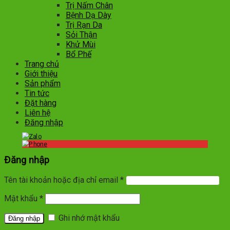
Trị Nấm Chân
Bệnh Dạ Dày
Trị Rạn Da
Sỏi Thận
Khử Mùi
Bổ Phế
Trang chủ
Giới thiệu
Sản phẩm
Tin tức
Đặt hàng
Liên hệ
Đăng nhập
Đăng nhập
Tên tài khoản hoặc địa chỉ email
*
Mật khẩu
*
Ghi nhớ mật khẩu