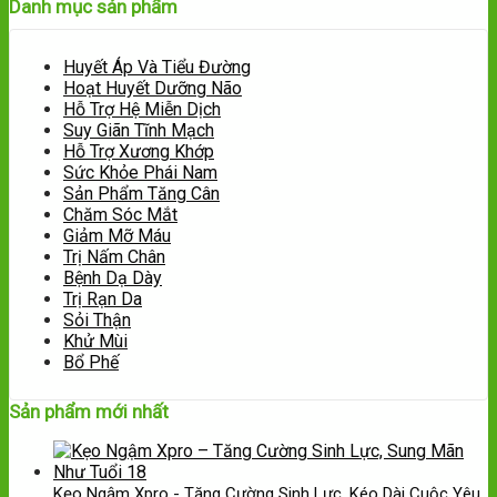
Danh mục sản phẩm
Huyết Áp Và Tiểu Đường
Hoạt Huyết Dưỡng Não
Hỗ Trợ Hệ Miễn Dịch
Suy Giãn Tĩnh Mạch
Hỗ Trợ Xương Khớp
Sức Khỏe Phái Nam
Sản Phẩm Tăng Cân
Chăm Sóc Mắt
Giảm Mỡ Máu
Trị Nấm Chân
Bệnh Dạ Dày
Trị Rạn Da
Sỏi Thận
Khử Mùi
Bổ Phế
Sản phẩm mới nhất
Kẹo Ngậm Xpro - Tăng Cường Sinh Lực, Kéo Dài Cuộc Yêu