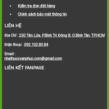
Kiểm tra đơn đặt hàng
Chính sách bảo mật thông tin
LIÊN HỆ
Địa Chỉ :
250 Tên Lửa, P.Bình Trị Đông B, Q.Bình Tân, TP.HCM
Điện thoại :
092.102.83.84
Email :
nhathuocvanphuc.com@gmail.com
LIÊN KẾT FANPAGE