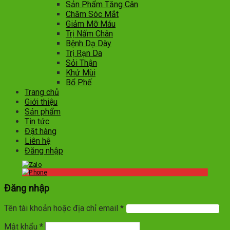
Sản Phẩm Tăng Cân
Chăm Sóc Mắt
Giảm Mỡ Máu
Trị Nấm Chân
Bệnh Dạ Dày
Trị Rạn Da
Sỏi Thận
Khử Mùi
Bổ Phế
Trang chủ
Giới thiệu
Sản phẩm
Tin tức
Đặt hàng
Liên hệ
Đăng nhập
Đăng nhập
Tên tài khoản hoặc địa chỉ email
*
Mật khẩu
*