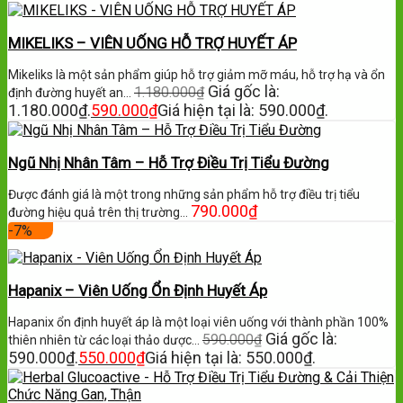
MIKELIKS – VIÊN UỐNG HỖ TRỢ HUYẾT ÁP
Mikeliks là một sản phẩm giúp hỗ trợ giảm mỡ máu, hỗ trợ hạ và ổn
Giá gốc là:
1.180.000
₫
định đường huyết an…
1.180.000₫.
590.000
₫
Giá hiện tại là: 590.000₫.
Ngũ Nhị Nhân Tâm – Hỗ Trợ Điều Trị Tiểu Đường
Được đánh giá là một trong những sản phẩm hỗ trợ điều trị tiểu
790.000
₫
đường hiệu quả trên thị trường…
-7%
Hapanix – Viên Uống Ổn Định Huyết Áp
Hapanix ổn định huyết áp là một loại viên uống với thành phần 100%
Giá gốc là:
590.000
₫
thiên nhiên từ các loại thảo dược…
590.000₫.
550.000
₫
Giá hiện tại là: 550.000₫.