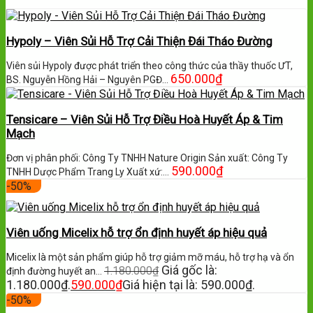
Hypoly – Viên Sủi Hỗ Trợ Cải Thiện Đái Tháo Đường
Viên sủi Hypoly được phát triển theo công thức của thầy thuốc ƯT,
650.000
₫
BS. Nguyễn Hồng Hải – Nguyên PGĐ…
Tensicare – Viên Sủi Hỗ Trợ Điều Hoà Huyết Áp & Tim
Mạch
Đơn vị phân phối: Công Ty TNHH Nature Origin Sản xuất: Công Ty
590.000
₫
TNHH Dược Phẩm Trang Ly Xuất xứ:…
-50%
Viên uống Micelix hỗ trợ ổn định huyết áp hiệu quả
Micelix là một sản phẩm giúp hỗ trợ giảm mỡ máu, hỗ trợ hạ và ổn
Giá gốc là:
1.180.000
₫
định đường huyết an…
1.180.000₫.
590.000
₫
Giá hiện tại là: 590.000₫.
-50%