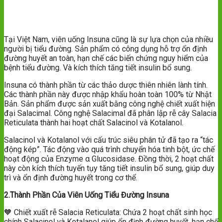
Tại Việt Nam, viên uống Insuna cũng là sự lựa chọn của nhiều
người bị tiểu đường. Sản phẩm có công dụng hỗ trợ ổn định
đường huyết an toàn, hạn chế các biến chứng nguy hiểm của
bệnh tiểu đường. Và kích thích tăng tiết insulin bổ sung.
Insuna có thành phần từ các thảo dược thiên nhiên lành tính.
Các thành phần này được nhập khẩu hoàn toàn 100% từ Nhật
Bản. Sản phẩm được sản xuất bằng công nghệ chiết xuất hiện
đại Salacimal. Công nghệ Salacimal đã phân lập rễ cây Salacia
Reticulata thành hai hoạt chất Salacinol và Kotalanol.
Salacinol và Kotalanol với cấu trúc siêu phân tử đã tạo ra “tác
động kép”. Tác động vào quá trình chuyển hóa tinh bột, ức chế
hoạt động của Enzyme α Glucosidase. Đồng thời, 2 hoạt chất
này còn kích thích tuyến tụy tăng tiết insulin bổ sung, giúp duy
trì và ổn định đường huyết trong cơ thể.
2.Thành Phần Của Viên Uống Tiểu Đường Insuna
🧡 Chiết xuất rễ Salacia Reticulata: Chứa 2 hoạt chất sinh học
chính Salacinol và Kotalanol giúp ổn định đường huyết, hạn chế