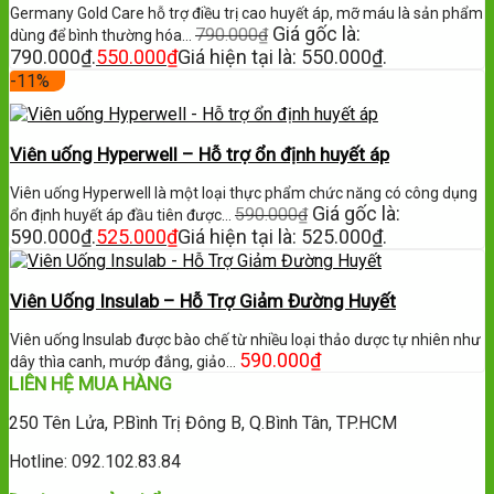
Germany Gold Care hỗ trợ điều trị cao huyết áp, mỡ máu là sản phẩm
Giá gốc là:
790.000
₫
dùng để bình thường hóa…
790.000₫.
550.000
₫
Giá hiện tại là: 550.000₫.
-11%
Viên uống Hyperwell – Hỗ trợ ổn định huyết áp
Viên uống Hyperwell là một loại thực phẩm chức năng có công dụng
Giá gốc là:
590.000
₫
ổn định huyết áp đầu tiên được…
590.000₫.
525.000
₫
Giá hiện tại là: 525.000₫.
Viên Uống Insulab – Hỗ Trợ Giảm Đường Huyết
Viên uống Insulab được bào chế từ nhiều loại thảo dược tự nhiên như
590.000
₫
dây thìa canh, mướp đắng, giảo…
LIÊN HỆ MUA HÀNG
250 Tên Lửa, P.Bình Trị Đông B, Q.Bình Tân, TP.HCM
Hotline: 092.102.83.84