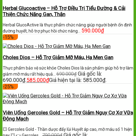
Herbal Glucoactive – Hỗ Trợ Điều Trị Tiểu Đường & Cải
Thiện Chức Năng Gan, Thận
Herbal GlucoActive là thực phẩm chức năng giúp người bệnh ổn định
590.000
₫
đường huyết, hỗ trợ phục hồi chức năng…
-15%
Choles Dios – Hỗ Trợ Giảm Mỡ Máu, Hạ Men Gan
Thực phẩm bảo vệ sức khỏe Choles Dios là sản phẩm giúp hỗ trợ làm
Giá gốc là:
690.000
₫
giảm mỡ máu rất hiệu quả…
690.000₫.
585.000
₫
Giá hiện tại là: 585.000₫.
-25%
Viên Uống Gercoles Gold – Hỗ Trợ Giảm Nguy Cơ Xơ Vữa
Động Mạch
💥 Gercoles Gold - Thần dược đẩy lùi Huyết áp cao, mỡ máu số 1 hiện
Giá gốc là:
790.000
₫
nay 💥 👉 Gercoles…