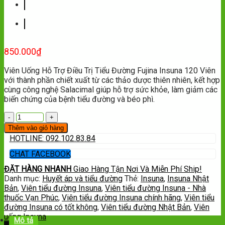
850.000
₫
Viên Uống Hỗ Trợ Điều Trị Tiểu Đường Fujina Insuna 120 Viên
với thành phần chiết xuất từ các thảo dược thiên nhiên, kết hợp
cùng công nghệ Salacimal giúp hỗ trợ sức khỏe, làm giảm các
biến chứng của bệnh tiểu đường và béo phì.
Thêm vào giỏ hàng
HOTLINE: 092.102.83.84
CHAT FACEBOOK
ĐẶT HÀNG NHANH
Giao Hàng Tận Nơi Và Miễn Phí Ship!
Danh mục:
Huyết áp và tiểu đường
Thẻ:
Insuna
,
Insuna Nhật
Bản
,
Viên tiểu đường Insuna
,
Viên tiểu đường Insuna - Nhà
thuốc Vạn Phúc
,
Viên tiểu đường Insuna chính hãng
,
Viên tiểu
đường Insuna có tốt không
,
Viên tiểu đường Nhật Bản
,
Viên
uống Insuna
Mô tả