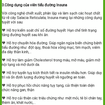
3.Công dụng của viên tiểu đường Insuna
Với công nghệ chiết xuất, phân lập và làm sạch các hoạt chất
từ rễ cây Salacia Reticulata; Insuna mang lại những công dụng
tuyệt vời sau:
🧡 Hỗ trợ kiểm soát chỉ số đường huyết. Hạn chế tình trạng
tăng đường huyết sau khi ăn.
🧡 Hỗ trợ chuyển hóa đường. Giúp ngăn ngừa biến chứng bệnh
tiểu đường như: đột quỵ, thoái hóa võng mạc, tim mạch, viêm
đa dây thần kinh,…
🧡 Hỗ trợ làm giảm Cholesterol trong máu, mỡ máu, giảm mỡ
nội tạng và mỡ dưới da.
🧡 Hỗ trợ tuyến tụy kích thích tiết ra insulin nhiều hơn. Giúp duy
trì và ổn định lượng đường huyết về ngưỡng an toàn.
🧡 Hỗ trợ phục hồi chức năng tụy tạng, cải thiện toàn diện
chức năng gan, thận
🧡 Hỗ trợ cải thiện các triệu chứng như: mệt mỏi, tê bì chân tay,
thèm ăn, khát nước,…