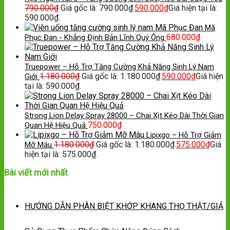
790.000
₫
Giá gốc là: 790.000₫.
590.000
₫
Giá hiện tại là:
590.000₫.
Mã
680.000
₫
Phục Đan - Khẳng Định Bản Lĩnh Quý Ông
Truepower – Hỗ Trợ Tăng Cường Khả Năng Sinh Lý Nam
1.180.000
₫
Giá gốc là: 1.180.000₫.
590.000
₫
Giá hiện
Giới
tại là: 590.000₫.
Strong Lion Delay Spray 28000 – Chai Xịt Kéo Dài Thời Gian
750.000
₫
Quan Hệ Hiệu Quả
Lipixgo – Hỗ Trợ Giảm
1.180.000
₫
Giá gốc là: 1.180.000₫.
575.000
₫
Giá
Mỡ Máu
hiện tại là: 575.000₫.
Bài viết mới nhất
HƯỚNG DẪN PHÂN BIỆT KHỚP KHANG THỌ THẬT/GIẢ