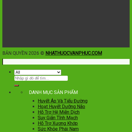
BẢN QUYỀN 2026 ©
NHATHUOCVANPHUC.COM
DANH MỤC SẢN PHẨM
Huyết Áp Và Tiểu Đường
Hoạt Huyết Dưỡng Não
Hỗ Trợ Hệ Miễn Dịch
Suy Giãn Tĩnh Mạch
Hỗ Trợ Xương Khớp
Sức Khỏe Phái Nam