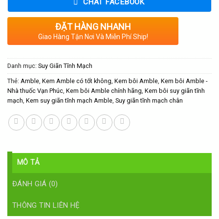
CHAT FACEBOOK
ĐẶT HÀNG NHANH
Giao Hàng Tận Nơi Và Miễn Phí Ship!
Danh mục:
Suy Giãn Tĩnh Mạch
Thẻ:
Amble
,
Kem Amble có tốt không
,
Kem bôi Amble
,
Kem bôi Amble -
Nhà thuốc Vạn Phúc
,
Kem bôi Amble chính hãng
,
Kem bôi suy giãn tĩnh
mạch
,
Kem suy giãn tĩnh mạch Amble
,
Suy giãn tĩnh mạch chân
MÔ TẢ
ĐÁNH GIÁ (0)
THÔNG TIN LIÊN HỆ