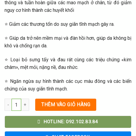
790.000₫.
là:
thông và tuần hoàn giữa các mao mạch ở chân, từ đó giảm
590.000₫.
nguy cơ hình thành các huyết khối
⭐ Giảm các thương tổn do suy giãn tĩnh mạch gây ra.
⭐ Giúp da trở nên mềm mại và đàn hồi hơn, giúp da không bị
khô và chống rạn da.
⭐ Loại bỏ sưng tấy và đau rát cùng các triệu chứng «kim
châm», mệt mỏi, nặng nề, đau nhức.
⭐ Ngăn ngừa sự hình thành các cục máu đông và các biến
chứng của suy giãn tĩnh mạch.
THÊM VÀO GIỎ HÀNG
HOTLINE: 092.102.83.84