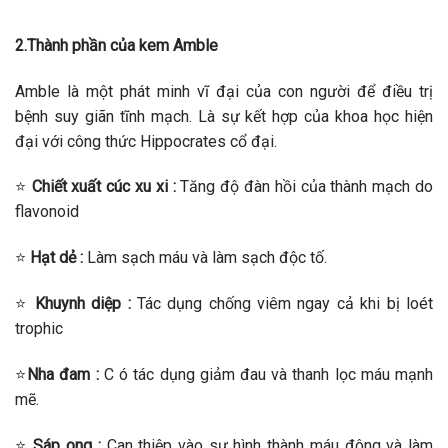
2.Thành phần của kem Amble
Amble là một phát minh vĩ đại của con người để điều trị
bệnh suy giãn tĩnh mạch. Là sự kết hợp của khoa học hiện
đại với công thức Hippocrates cổ đại.
⭐
Chiết xuất cúc xu xi :
Tăng độ đàn hồi của thành mạch do
flavonoid
⭐
Hạt dẻ :
Làm sạch máu và làm sạch độc tố.
⭐
Khuynh diệp :
Tác dụng chống viêm ngay cả khi bị loét
trophic
⭐
Nha đam :
C ó tác dụng giảm đau và thanh lọc máu mạnh
mẽ.
⭐
Sáp ong :
Can thiệp vào sự hình thành máu đông và làm