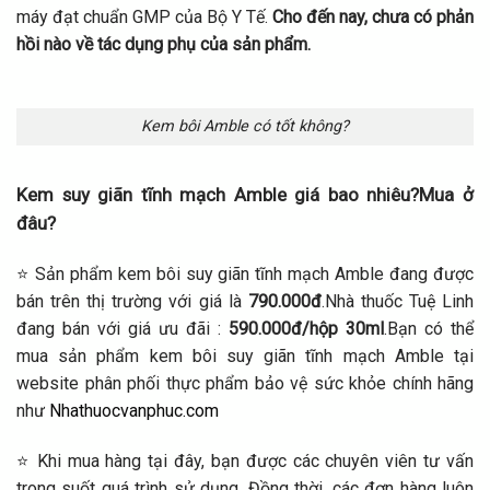
máy đạt chuẩn GMP của Bộ Y Tế.
Cho đến nay, chưa có phản
hồi nào về tác dụng phụ của sản phẩm.
Kem bôi Amble có tốt không?
Kem suy giãn tĩnh mạch Amble giá bao nhiêu?Mua ở
đâu?
⭐ Sản phẩm kem bôi suy giãn tĩnh mạch Amble đang được
bán trên thị trường với giá là
790.000đ
.Nhà thuốc Tuệ Linh
đang bán với giá ưu đãi :
590.000đ/hộp 30ml
.Bạn có thể
mua sản phẩm kem bôi suy giãn tĩnh mạch Amble tại
website phân phối thực phẩm bảo vệ sức khỏe chính hãng
như
Nhathuocvanphuc.com
⭐ Khi mua hàng tại đây, bạn được các chuyên viên tư vấn
trong suốt quá trình sử dụng. Đồng thời, các đơn hàng luôn