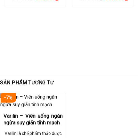
gốc
hiện
gốc
hiện
là:
tại
là:
tại
790.000₫.
là:
1.180.000₫.
là:
550.000₫.
550.
n
.000₫.
SẢN PHẨM TƯƠNG TỰ
-7%
Varilin – Viên uống ngăn
ngừa suy giãn tĩnh mạch
Varilin là chế phẩm thảo dược