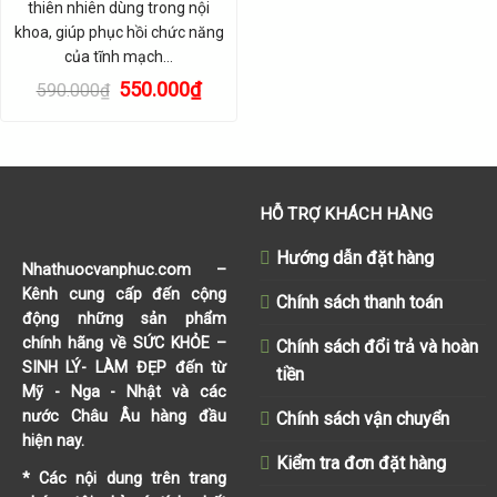
thiên nhiên dùng trong nội
khoa, giúp phục hồi chức năng
của tĩnh mạch…
Giá
Giá
550.000
₫
590.000
₫
gốc
hiện
là:
tại
590.000₫.
là:
550.000₫.
HỖ TRỢ KHÁCH HÀNG
Hướng dẫn đặt hàng
Nhathuocvanphuc.com
–
Kênh cung cấp đến cộng
Chính sách thanh toán
động những sản phẩm
chính hãng về SỨC KHỎE –
Chính sách đổi trả và hoàn
SINH LÝ- LÀM ĐẸP đến từ
tiền
Mỹ - Nga - Nhật và các
nước Châu Âu hàng đầu
Chính sách vận chuyển
hiện nay.
Kiểm tra đơn đặt hàng
* Các nội dung trên trang