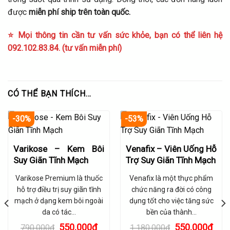
được
miễn phí ship trên toàn quốc.
⭐ Mọi thông tin cần tư vấn sức khỏe, bạn có thể liên hệ
092.102.83.84. (tư vấn miễn phí)
CÓ THỂ BẠN THÍCH…
-30%
-53%
Varikose – Kem Bôi
Venafix – Viên Uống Hỗ
Suy Giãn Tĩnh Mạch
Trợ Suy Giãn Tĩnh Mạch
Varikose Premium là thuốc
Venafix là một thực phẩm
hỗ trợ điều trị suy giãn tĩnh
chức năng ra đời có công
mạch ở dạng kem bôi ngoài
dụng tốt cho việc tăng sức
da có tác…
bền của thành…
Giá
Giá
Giá
Giá
550.000
₫
550.000
₫
790.000
₫
1.180.000
₫