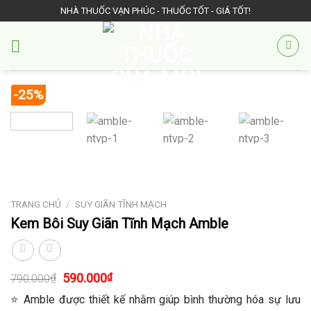
Skip
NHÀ THUỐC VẠN PHÚC - THUỐC TỐT - GIÁ TỐT!
to
content
-25%
TRANG CHỦ
/
SUY GIÃN TĨNH MẠCH
Kem Bôi Suy Giãn Tĩnh Mạch Amble
Giá
Giá
₫
590.000
₫
790.000
gốc
hiện
⭐ Amble được thiết kế nhằm giúp bình thường hóa sự lưu
là:
tại